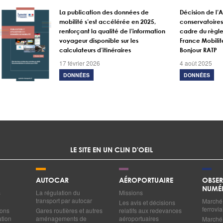
La publication des données de
Décision de l’
mobilité s’est accélérée en 2025,
conservatoires
renforçant la qualité de l’information
cadre du règle
voyageur disponible sur les
France Mobilit
calculateurs d’itinéraires
Bonjour RATP
17 février 2026
4 août 2025
DONNÉES
DONNÉES
LE SITE EN UN CLIN D'OEIL
AUTOCAR
AÉROPORTUAIRE
OBSER
NUMÉ
s
La régulation du
Missions
transport par autocar
Marché 
Les avis et décisions
ferrovia
ions
Gares routières et autres
relatifs aux redevances
ation
aménagements de
aéroportuaires
Marché 