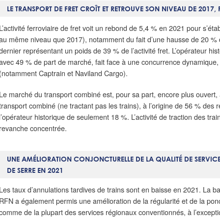
LE TRANSPORT DE FRET CROÎT ET RETROUVE SON NIVEAU DE 2017
L’activité ferroviaire de fret voit un rebond de 5,4 % en 2021 pour s’ét
au même niveau que 2017), notamment du fait d’une hausse de 20 % d
dernier représentant un poids de 39 % de l’activité fret. L’opérateur hi
avec 49 % de part de marché, fait face à une concurrence dynamique
(notamment Captrain et Naviland Cargo).
Le marché du transport combiné est, pour sa part, encore plus ouvert
transport combiné (ne tractant pas les trains), à l’origine de 56 % des r
l’opérateur historique de seulement 18 %. L’activité de traction des tra
revanche concentrée.
UNE AMÉLIORATION CONJONCTURELLE DE LA QUALITÉ DE SERVICE 
DE SERRE EN 2021
Les taux d’annulations tardives de trains sont en baisse en 2021. La ba
RFN a également permis une amélioration de la régularité et de la ponc
comme de la plupart des services régionaux conventionnés, à l’excepti