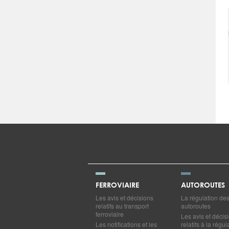
FERROVIAIRE
AUTOROUTES
Les avis et décisions
La régulation de
relatifs au transport
autoroutes
ferroviaire
Les avis et décis
Les notifications et les
relatifs à la régul