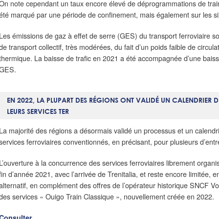
On note cependant un taux encore élevé de déprogrammations de trains
été marqué par une période de confinement, mais également sur les si
Les émissions de gaz à effet de serre (GES) du transport ferroviaire
de transport collectif, très modérées, du fait d’un poids faible de circul
thermique. La baisse de trafic en 2021 a été accompagnée d’une bai
GES.
EN 2022, LA PLUPART DES RÉGIONS ONT VALIDÉ UN CALENDRIER
LEURS SERVICES TER
La majorité des régions a désormais validé un processus et un calendri
services ferroviaires conventionnés, en précisant, pour plusieurs d’entre
L’ouverture à la concurrence des services ferroviaires librement organ
fin d’année 2021, avec l’arrivée de Trenitalia, et reste encore limitée,
alternatif, en complément des offres de l’opérateur historique SNCF Vo
des services « Ouigo Train Classique », nouvellement créée en 2022.
Consulter