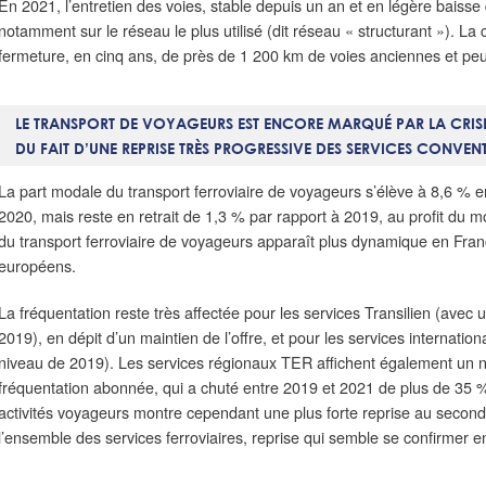
En 2021, l’entretien des voies, stable depuis un an et en légère baiss
notamment sur le réseau le plus utilisé (dit réseau « structurant »). La
fermeture, en cinq ans, de près de 1 200 km de voies anciennes et peu 
LE TRANSPORT DE VOYAGEURS EST ENCORE MARQUÉ PAR LA CRIS
DU FAIT D’UNE REPRISE TRÈS PROGRESSIVE DES SERVICES CONVE
La part modale du transport ferroviaire de voyageurs s’élève à 8,6 % e
2020, mais reste en retrait de 1,3 % par rapport à 2019, au profit du m
du transport ferroviaire de voyageurs apparaît plus dynamique en Fran
européens.
La fréquentation reste très affectée pour les services Transilien (avec 
2019), en dépit d’un maintien de l’offre, et pour les services internatio
niveau de 2019). Les services régionaux TER affichent également un ni
fréquentation abonnée, qui a chuté entre 2019 et 2021 de plus de 35 %
activités voyageurs montre cependant une plus forte reprise au secon
l’ensemble des services ferroviaires, reprise qui semble se confirmer e