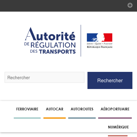
Validez
Rechercher
par
la
touche
Entrée
pour
lancer
FERROVIAIRE
AUTOCAR
AUTOROUTES
AÉROPORTUAIRE
la
recherche
NUMÉRIQUE