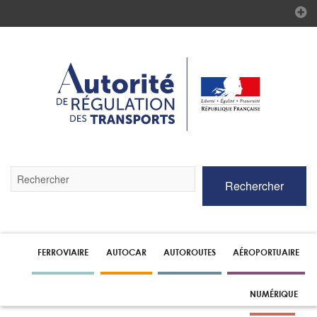
Validez
Rechercher
par
la
touche
Entrée
pour
lancer
FERROVIAIRE
AUTOCAR
AUTOROUTES
AÉROPORTUAIRE
la
recherche
NUMÉRIQUE