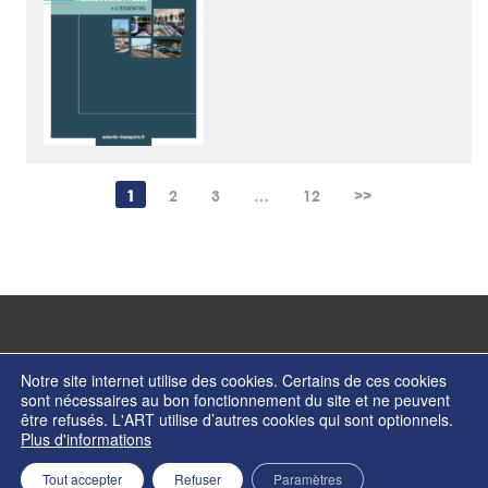
1
2
3
…
12
>>
Notre site internet utilise des cookies. Certains de ces cookies
sont nécessaires au bon fonctionnement du site et ne peuvent
être refusés. L'ART utilise d’autres cookies qui sont optionnels.
© Copyright 2026 - Autorité de régulation des transports - ISSN 2274-2123
Plus d'informations
Contactez nos services
Formulaire de contact
Mentions légales
Tout accepter
Refuser
Paramètres
Retour en haut de page