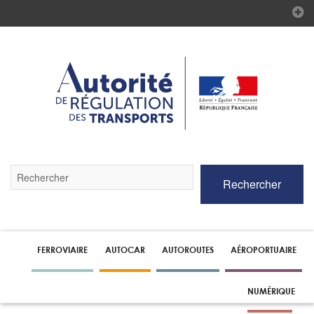
Validez
Rechercher
par
la
touche
Entrée
pour
lancer
FERROVIAIRE
AUTOCAR
AUTOROUTES
AÉROPORTUAIRE
la
recherche
NUMÉRIQUE