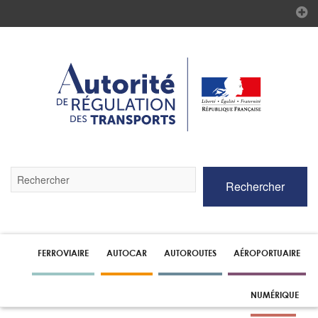
Validez
Rechercher
par
la
touche
Entrée
pour
lancer
FERROVIAIRE
AUTOCAR
AUTOROUTES
AÉROPORTUAIRE
la
recherche
NUMÉRIQUE