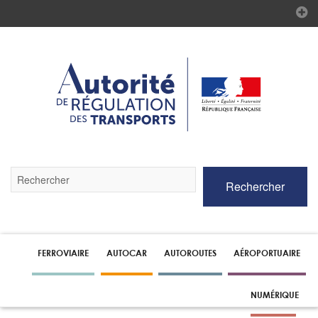
Validez
Rechercher
par
la
touche
Entrée
pour
lancer
FERROVIAIRE
AUTOCAR
AUTOROUTES
AÉROPORTUAIRE
la
recherche
NUMÉRIQUE