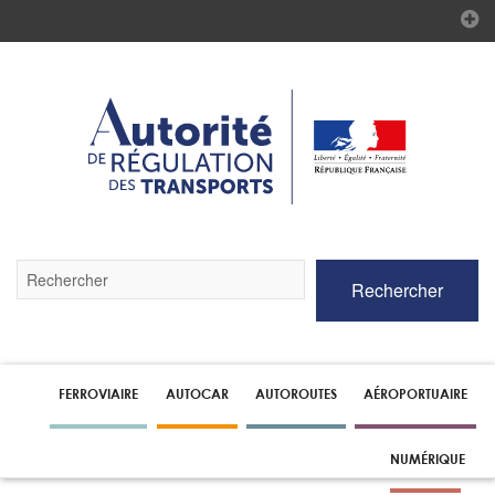
Validez
Rechercher
par
la
touche
Entrée
pour
lancer
FERROVIAIRE
AUTOCAR
AUTOROUTES
AÉROPORTUAIRE
la
recherche
NUMÉRIQUE