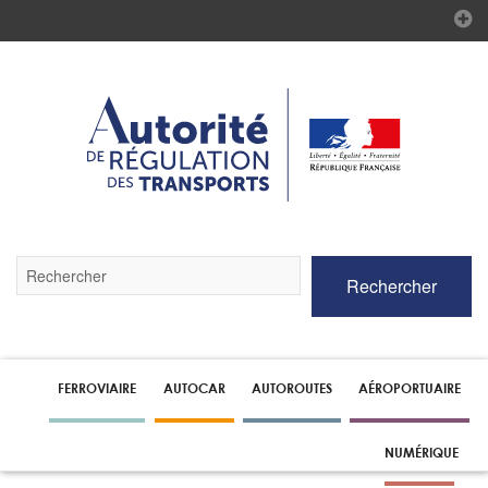
Validez
Rechercher
par
la
touche
Entrée
pour
lancer
FERROVIAIRE
AUTOCAR
AUTOROUTES
AÉROPORTUAIRE
la
recherche
NUMÉRIQUE