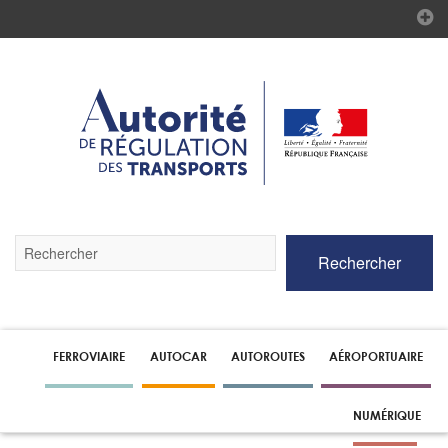
Validez
Rechercher
par
la
touche
Entrée
pour
lancer
FERROVIAIRE
AUTOCAR
AUTOROUTES
AÉROPORTUAIRE
la
recherche
NUMÉRIQUE