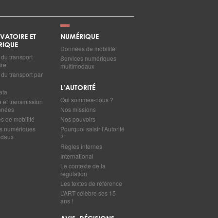
VATOIRE ET
NUMÉRIQUE
RIQUE
Données de mobilité
du transport
Services numériques
ire
multimodaux
du transport par
L’AUTORITÉ
ata
Qui sommes-nous ?
e et transmission
nnées
Nos missions
 de mobilité
Nos pouvoirs
s numériques
Pourquoi saisir l’Autorité
odaux
?
Règles internes
International
Le contexte de la
régulation
Les textes de référence
L’ART célèbre ses 15
ans !