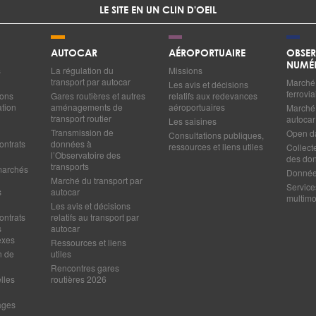
LE SITE EN UN CLIN D'OEIL
AUTOCAR
AÉROPORTUAIRE
OBSER
NUMÉ
s
La régulation du
Missions
transport par autocar
Marché 
Les avis et décisions
ferrovia
ions
Gares routières et autres
relatifs aux redevances
ation
aménagements de
aéroportuaires
Marché 
transport routier
autocar
Les saisines
Transmission de
Open d
Consultations publiques,
ontrats
données à
ressources et liens utiles
Collect
l’Observatoire des
des do
transports
marchés
Données
Marché du transport par
Service
s
autocar
multim
Les avis et décisions
ontrats
relatifs au transport par
s
autocar
exes
Ressources et liens
n de
utiles
Rencontres gares
lles
routières 2026
ages