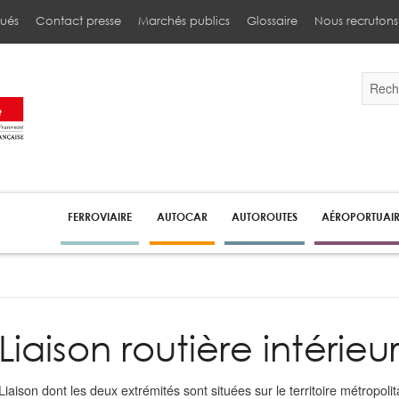
ués
Contact presse
Marchés publics
Glossaire
Nous recrutons
Validez
par
la
touche
Entrée
pour
lancer
la
recherc
FERROVIAIRE
AUTOCAR
AUTOROUTES
AÉROPORTUAI
Liaison routière intérieu
Liaison dont les deux extrémités sont situées sur le territoire métropolita