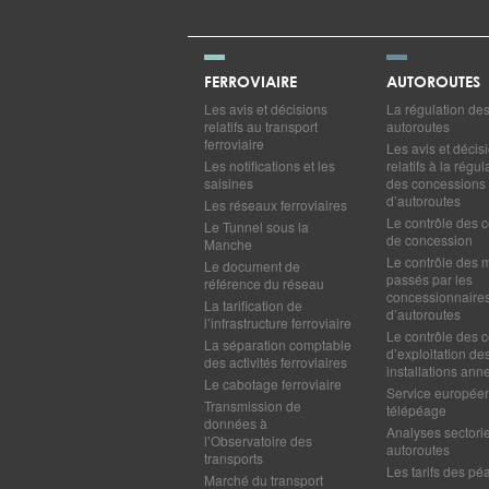
FERROVIAIRE
AUTOROUTES
Les avis et décisions
La régulation de
relatifs au transport
autoroutes
ferroviaire
Les avis et décis
Les notifications et les
relatifs à la régul
saisines
des concessions
d’autoroutes
Les réseaux ferroviaires
Le contrôle des c
Le Tunnel sous la
de concession
Manche
Le contrôle des 
Le document de
passés par les
référence du réseau
concessionnaire
La tarification de
d’autoroutes
l’infrastructure ferroviaire
Le contrôle des c
La séparation comptable
d’exploitation de
des activités ferroviaires
installations ann
Le cabotage ferroviaire
Service europée
Transmission de
télépéage
données à
Analyses sectorie
l’Observatoire des
autoroutes
transports
Les tarifs des pé
Marché du transport