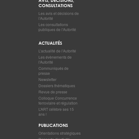
AVIS, DÉCISIONS,
CONSULTATIONS
Les avis et décisions de
l’Autorité
Les consultations
publiques de l’Autorité
ACTUALITÉS
L’actualité de l’Autorité
Les évènements de
l’Autorité
Communiqués de
presse
Newsletter
Dossiers thématiques
Revue de presse
Colloque Concurrence
ferroviaire et régulation
L’ART célèbre ses 15
ans !
PUBLICATIONS
Orientations stratégiques