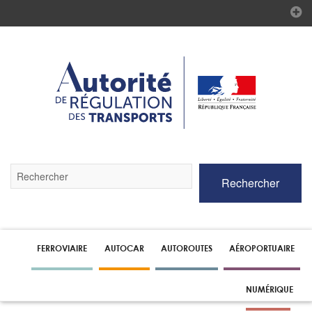
Validez
Rechercher
par
la
touche
Entrée
pour
lancer
FERROVIAIRE
AUTOCAR
AUTOROUTES
AÉROPORTUAIRE
la
recherche
NUMÉRIQUE