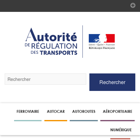
Validez
Rechercher
par
la
touche
Entrée
pour
lancer
FERROVIAIRE
AUTOCAR
AUTOROUTES
AÉROPORTUAIRE
la
recherche
NUMÉRIQUE