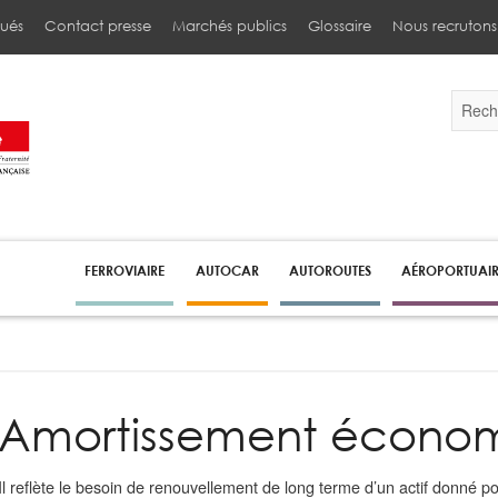
ués
Contact presse
Marchés publics
Glossaire
Nous recrutons
Validez
par
la
touche
Entrée
pour
lancer
la
recherc
FERROVIAIRE
AUTOCAR
AUTOROUTES
AÉROPORTUAI
Amortissement écono
Il reflète le besoin de renouvellement de long terme d’un actif donné 