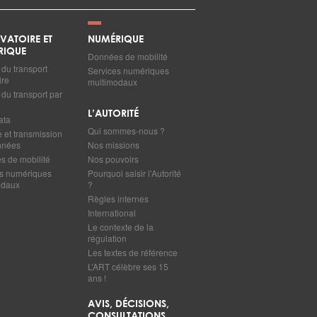
VATOIRE ET
NUMÉRIQUE
RIQUE
Données de mobilité
du transport
Services numériques
ire
multimodaux
du transport par
L’AUTORITÉ
ata
Qui sommes-nous ?
e et transmission
nnées
Nos missions
 de mobilité
Nos pouvoirs
s numériques
Pourquoi saisir l’Autorité
odaux
?
Règles internes
International
Le contexte de la
régulation
Les textes de référence
L’ART célèbre ses 15
ans !
AVIS, DÉCISIONS,
CONSULTATIONS