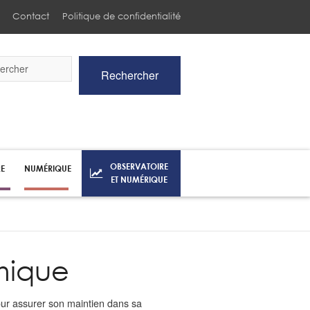
Contact
Politique de confidentialité
Rechercher
he
OBSERVATOIRE
RE
NUMÉRIQUE
ET NUMÉRIQUE
mique
pour assurer son maintien dans sa