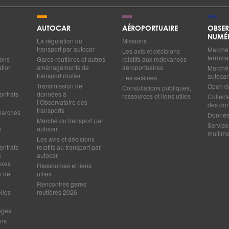
AUTOCAR
AÉROPORTUAIRE
OBSER
NUMÉ
s
La régulation du
Missions
transport par autocar
Marché 
Les avis et décisions
ferrovia
ions
Gares routières et autres
relatifs aux redevances
ation
aménagements de
aéroportuaires
Marché 
transport routier
autocar
Les saisines
Transmission de
Open d
Consultations publiques,
ontrats
données à
ressources et liens utiles
Collect
l’Observatoire des
des do
transports
marchés
Données
Marché du transport par
Service
s
autocar
multim
Les avis et décisions
ontrats
relatifs au transport par
s
autocar
exes
Ressources et liens
n de
utiles
Rencontres gares
lles
routières 2026
ages
ens