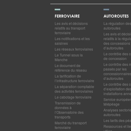
FERROVIAIRE
AUTOROUTES
Les avis et décisions
La régulation de
relatifs au transport
autoroutes
ferroviaire
Les avis et décis
Les notifications et les
relatifs à la régul
saisines
des concessions
d’autoroutes
Les réseaux ferroviaires
Le contrôle des c
Le Tunnel sous la
de concession
Manche
Le contrôle des 
Le document de
passés par les
référence du réseau
concessionnaire
La tarification de
d’autoroutes
l’infrastructure ferroviaire
Le contrôle des c
La séparation comptable
d’exploitation de
des activités ferroviaires
installations ann
Le cabotage ferroviaire
Service europée
Transmission de
télépéage
données à
Analyses sectorie
l’Observatoire des
autoroutes
transports
Les tarifs des pé
Marché du transport
Ressources et li
ferroviaire
utiles