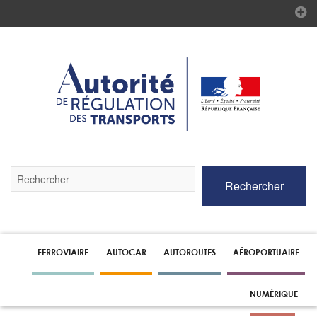
Validez
Rechercher
par
la
touche
Entrée
pour
lancer
FERROVIAIRE
AUTOCAR
AUTOROUTES
AÉROPORTUAIRE
la
recherche
NUMÉRIQUE