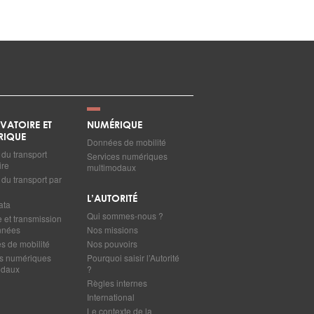
VATOIRE ET
NUMÉRIQUE
RIQUE
Données de mobilité
du transport
Services numériques
ire
multimodaux
du transport par
L’AUTORITÉ
ata
Qui sommes-nous ?
e et transmission
nnées
Nos missions
 de mobilité
Nos pouvoirs
s numériques
Pourquoi saisir l’Autorité
odaux
?
Règles internes
International
Le contexte de la