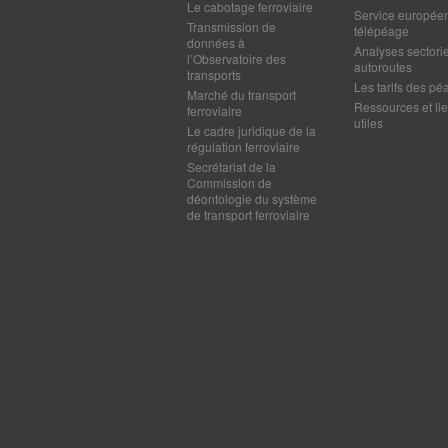
Le cabotage ferroviaire
Service europée
Transmission de
télépéage
données à
Analyses sectorie
l’Observatoire des
autoroutes
transports
Les tarifs des pé
Marché du transport
Ressources et li
ferroviaire
utiles
Le cadre juridique de la
régulation ferroviaire
Secrétariat de la
Commission de
déontologie du système
de transport ferroviaire