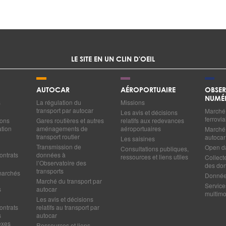
LE SITE EN UN CLIN D'OEIL
AUTOCAR
AÉROPORTUAIRE
OBSER
NUMÉ
s
La régulation du
Missions
transport par autocar
Marché 
Les avis et décisions
ferrovia
ions
Gares routières et autres
relatifs aux redevances
ation
aménagements de
aéroportuaires
Marché 
transport routier
autocar
Les saisines
Transmission de
Open d
Consultations publiques,
ontrats
données à
ressources et liens utiles
Collect
l’Observatoire des
des do
transports
marchés
Données
Marché du transport par
Service
s
autocar
multim
Les avis et décisions
ontrats
relatifs au transport par
s
autocar
exes
Ressources et liens