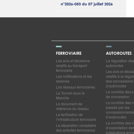
n°2026-053 du 07 juillet 2026
FERROVIAIRE
AUTOROUTES
Les avis et décisions
La régulation de
relatifs au transport
autoroutes
ferroviaire
Les avis et décis
Les notifications et les
relatifs à la régul
saisines
des concessions
d’autoroutes
Les réseaux ferroviaires
Le contrôle des c
Le Tunnel sous la
de concession
Manche
Le contrôle des 
Le document de
passés par les
référence du réseau
concessionnaire
La tarification de
d’autoroutes
l’infrastructure ferroviaire
Le contrôle des c
La séparation comptable
d’exploitation de
des activités ferroviaires
installations ann