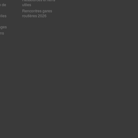
n de
utiles
Rencontres gares
lles
routières 2026
ages
ens