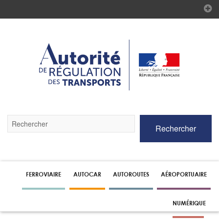
Validez
Rechercher
par
la
touche
Entrée
pour
lancer
FERROVIAIRE
AUTOCAR
AUTOROUTES
AÉROPORTUAIRE
la
recherche
NUMÉRIQUE