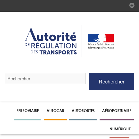
Validez
Rechercher
par
la
touche
Entrée
pour
lancer
FERROVIAIRE
AUTOCAR
AUTOROUTES
AÉROPORTUAIRE
la
recherche
NUMÉRIQUE