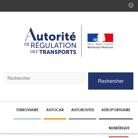
Validez
Rechercher
par
la
touche
Entrée
pour
lancer
FERROVIAIRE
AUTOCAR
AUTOROUTES
AÉROPORTUAIRE
la
recherche
NUMÉRIQUE