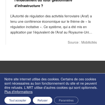
d’infrastructure ?
L’Autorité de régulation des activités ferroviaire (Araf) a
tenu une conférence économique sur le thème de « la
régulation incitative ». Ce système, qui a été mis en
application par l’équivalent de l’Araf au Royaume-Uni…
Source : Mobilicités
Notre site internet utilise des cookies. Certains de ces cookies
sont nécessaires au bon fonctionnement du site et ne peuvent
être refusés. L'ART utilise d’autres cookies qui sont optionnels.
© Copyright 2026 - Autorité de régulation des transports - ISSN 2274-2123
Plus d'informations
Contactez nos services
Formulaire de contact
Mentions légales
Retour en haut de page
Tout accepter
Refuser
Paramètres