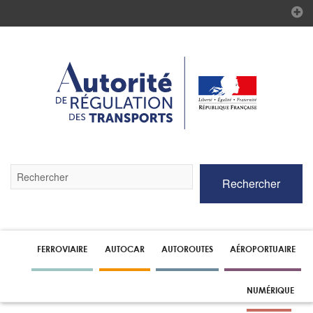
Validez
Rechercher
par
la
touche
Entrée
pour
lancer
FERROVIAIRE
AUTOCAR
AUTOROUTES
AÉROPORTUAIRE
la
recherche
NUMÉRIQUE