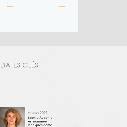
 DATES CLÉS
2021
24 mars
Sophie Auconie
est nommée
vice-présidente