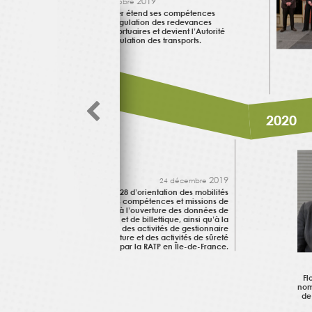
2019
1
octobre
L’Arafer étend ses compétences
à la régulation des redevances
aéroportuaires et devient l’Autorité
de régulation des transports.
2019
2020
2019
24 décembre
La loi n°2019-1428 d’orientation des mobilités
étend les compétences et missions de
l’Autorité à l’ouverture des données de
mobilité et de billettique, ainsi qu’à la
régulation des activités de gestionnaire
d’infrastructure et des activités de sûreté
exercées par la RATP en Île-de-France.
Fl
nom
de