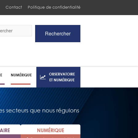
Contact
Politique de confidentialité
Rechercher
he
OBSERVATOIRE
RE
NUMÉRIQUE
ET NUMÉRIQUE
 des secteurs que nous régulons
AIRE
NUMÉRIQUE