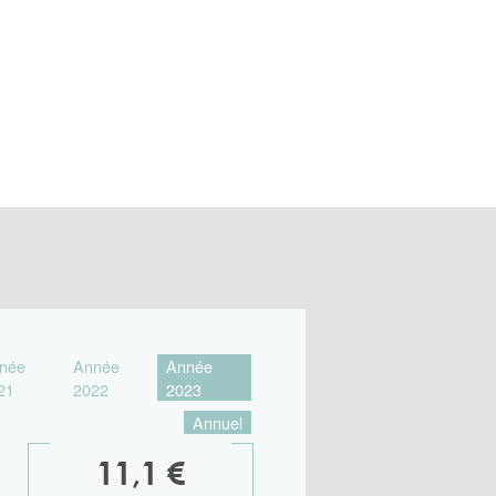
née
Année
Année
21
2022
2023
Annuel
11,1 €